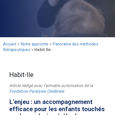
Accueil
>
Notre approche
>
Panorama des méthodes
thérapeutiques
>
Habit-Ile
Habit-Ile
Article rédigé avec l’aimable autorisation de la
Fondation Paralysie Cérébrale
L’enjeu : un accompagnement
efficace pour les enfants touchés