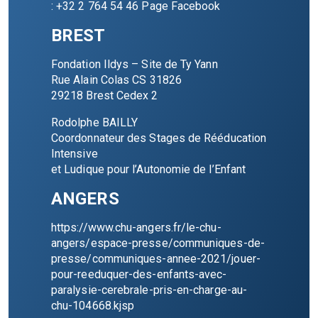
: +32 2 764 54 46
Page Facebook
BREST
Fondation Ildys – Site de Ty Yann
Rue Alain Colas CS 31826
29218 Brest Cedex 2
Rodolphe BAILLY
Coordonnateur des Stages de Rééducation
Intensive
et Ludique pour l’Autonomie de l’Enfant
ANGERS
https://www.chu-angers.fr/le-chu-
angers/espace-presse/communiques-de-
presse/communiques-annee-2021/jouer-
pour-reeduquer-des-enfants-avec-
paralysie-cerebrale-pris-en-charge-au-
chu-104668.kjsp