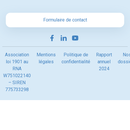
Formulaire de contact
Association
Mentions
Politique de
Rapport
No
loi 1901 au
légales
confidentialité
annuel
dossi
RNA
2024
W751022140
– SIREN
775733298