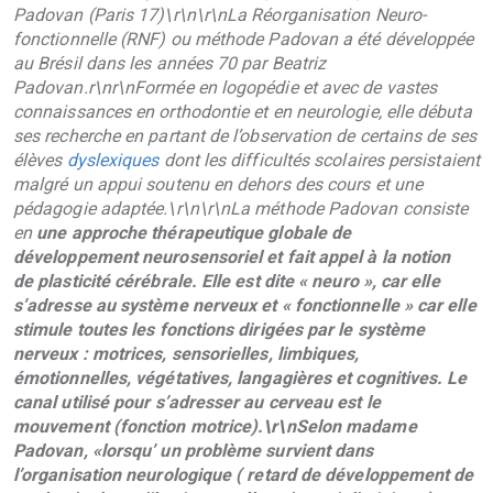
Padovan (Paris 17)\r\n\r\nLa Réorganisation Neuro-
fonctionnelle (RNF) ou méthode Padovan a été développée
au Brésil dans les années 70 par Beatriz
Padovan.r\nr\nFormée en logopédie et avec de vastes
connaissances en orthodontie et en neurologie, elle débuta
ses recherche en partant de l’observation de certains de ses
élèves
dyslexiques
dont les difficultés scolaires persistaient
malgré un appui soutenu en dehors des cours et une
pédagogie adaptée.\r\n\r\nLa méthode Padovan consiste
en
une approche thérapeutique globale de
développement neurosensoriel et fait appel à la notion
de
plasticité cérébrale. Elle est dite « neuro », car elle
s’adresse au système nerveux et « fonctionnelle » car elle
stimule toutes les fonctions dirigées par le système
nerveux : motrices, sensorielles, limbiques,
émotionnelles, végétatives, langagières et cognitives. Le
canal utilisé pour s’adresser au cerveau est le
mouvement (fonction motrice).\r\nSelon madame
Padovan, «lorsqu’ un problème survient dans
l’organisation neurologique ( retard de développement de