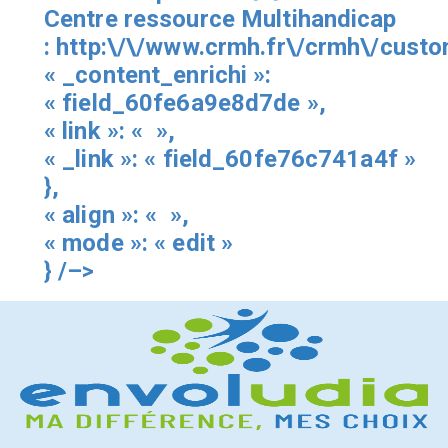
Centre ressource Multihandicap
:
http:\/\/www.crmh.fr\/crmh\/cust
« _content_enrichi »:
« field_60fe6a9e8d7de »,
« link »: « »,
« _link »: « field_60fe76c741a4f »
},
« align »: « »,
« mode »: « edit »
} /–>