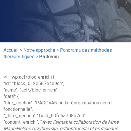
Accueil
>
Notre approche
>
Panorama des méthodes
thérapeutiques
>
Padovan
<!– wp:acf/bloc-enrichi {
"id": "block_612e587e4b9c4",
"name": "acf\/bloc-enrichi",
"data": {
"titre_section": "PADOVAN ou la réorganisation neuro-
fonctionnelle",
"_titre_section": "field_60fe6a7d8d7dd",
"content_enrichi": "
Avec l’aimable collaboration de Mme
Marie-Hélène Grzybowska, orthophoniste et praticienne