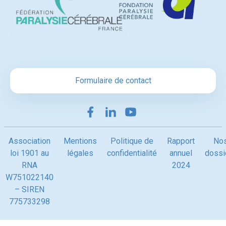
Formulaire de contact
Association
Mentions
Politique de
Rapport
No
loi 1901 au
légales
confidentialité
annuel
dossi
RNA
2024
W751022140
– SIREN
775733298