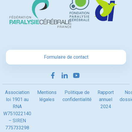
Formulaire de contact
Association
Mentions
Politique de
Rapport
No
loi 1901 au
légales
confidentialité
annuel
dossi
RNA
2024
W751022140
– SIREN
775733298