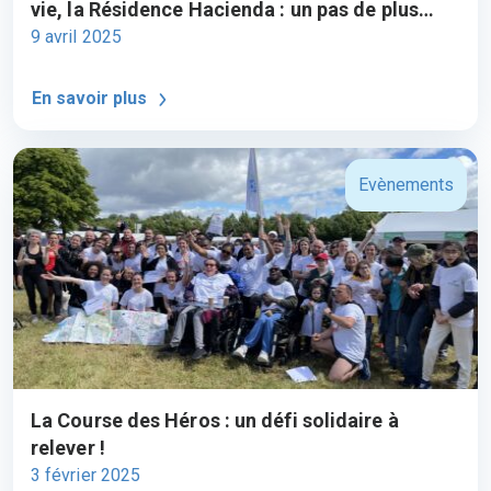
vie, la Résidence Hacienda : un pas de plus
vers l’autonomie des personnes en situation
9 avril 2025
de handicap
En savoir plus
Evènements
La Course des Héros : un défi solidaire à
relever !
3 février 2025