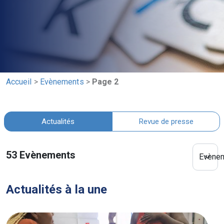
Accueil
>
Evènements
>
Page 2
Actualités
Revue de presse
53
Evènements
Evène
Actualités à la une