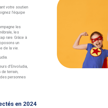
tant votre soutien
oignez l’équipe
compagne les
rébrale, les
ap rare. Grâce à
roposons un
 de la vie.
udia.
eurs d’Envoludia,
de terrain,
t des personnes
lectés en 2024