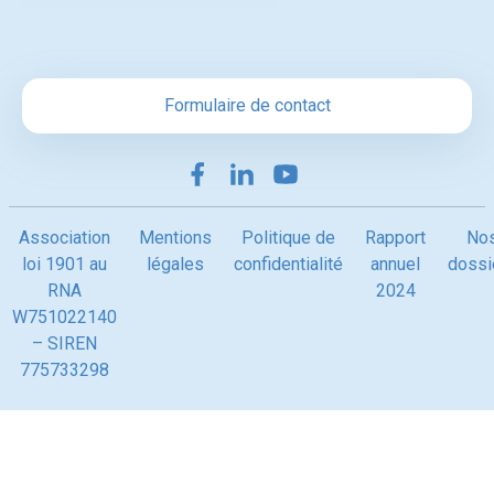
Formulaire de contact
Association
Mentions
Politique de
Rapport
No
loi 1901 au
légales
confidentialité
annuel
dossi
RNA
2024
W751022140
– SIREN
775733298