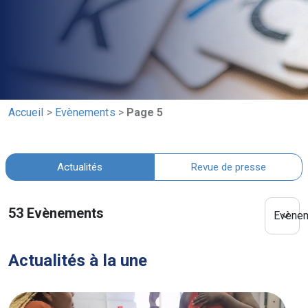
Accueil
>
Evènements
>
Page 5
Actualités
Revue de presse
53
Evènements
Evène
Actualités à la une