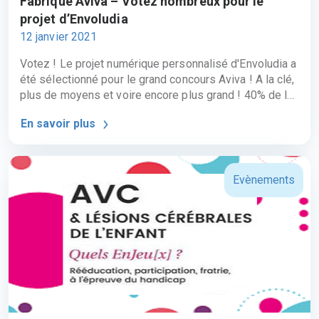
Fabrique Aviva – Votez nombreux pour le
projet d’Envoludia
12 janvier 2021
Votez ! Le projet numérique personnalisé d'Envoludia a
été sélectionné pour le grand concours Aviva ! A la clé,
plus de moyens et voire encore plus grand ! 40% de la
note finale correspond aux votes du public ! Donc
En savoir plus
votez, faites voter vos collègues, vos amis, votre
famille, votre boulangère, vos réseaux sociaux. Il suffit
de s’inscrire sur le site
https://www.lafabriqueaviva.fr/fr/project/4639/show#
Evènements
puis voter et attribuer la réserve de 10 votes au projet
Envoludia. Merci à tous !