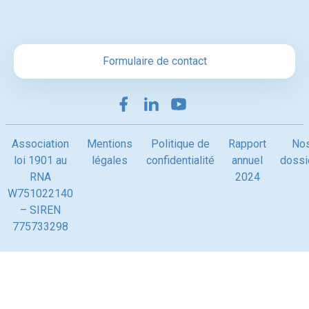
Formulaire de contact
Association
Mentions
Politique de
Rapport
No
loi 1901 au
légales
confidentialité
annuel
dossi
RNA
2024
W751022140
– SIREN
775733298