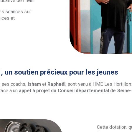
ucative de l’IME.
des séances sur
ices et
l, un soutien précieux pour les jeunes
e ses coachs,
Isham
et
Raphaël
, sont venu à l’IME Les Hortillo
râce à un
appel à projet du Conseil départemental de Seine
Cette dotation,