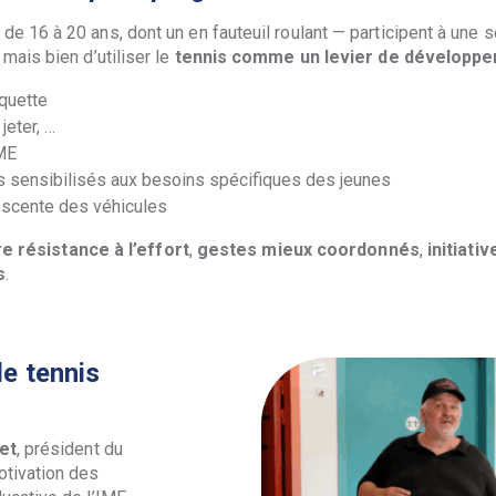
e 16 à 20 ans, dont un en fauteuil roulant — participent à une s
mais bien d’utiliser le
tennis comme un levier de développem
aquette
jeter, …
IME
fs sensibilisés aux besoins spécifiques des jeunes
descente des véhicules
e résistance à l’effort
,
gestes mieux coordonnés
,
initiati
s
.
e tennis
et
, président du
otivation des