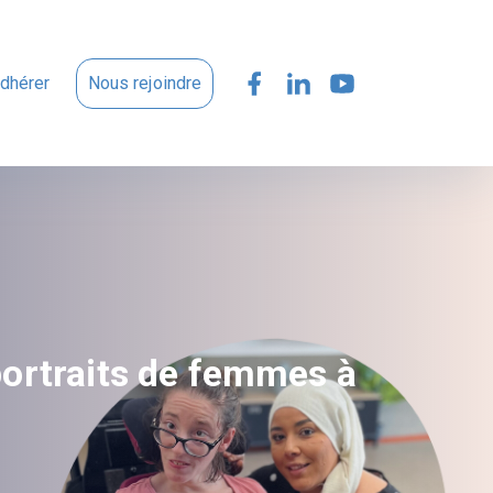
dhérer
Nous rejoindre
portraits de femmes à