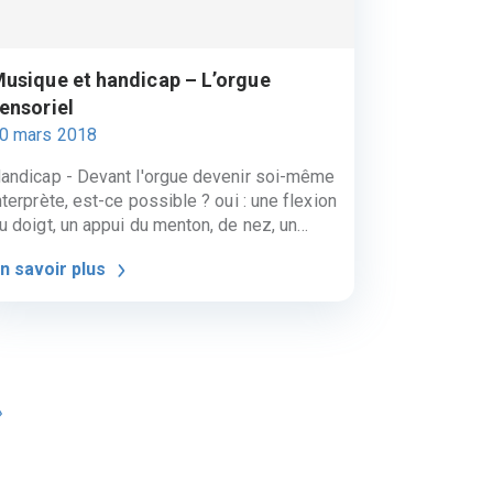
usique et handicap – L’orgue
ensoriel
0 mars 2018
andicap - Devant l'orgue devenir soi-même
nterprète, est-ce possible ? oui : une flexion
u doigt, un appui du menton, de nez, un
ouffle suffisent, le corps entier devient
n savoir plus
nterprète. L'Orgue Sensoriel capte toute
orme de geste, chaque expression est
raduite en musique. L’Orgue Sensoriel tient
ans une valise, avec un ordinateur, un
ogiciel, des contacteurs, des haut-parleurs
t des fils. Différents formats de capteurs,
»
daptés à la motricité de chacun, permettent
e faire jouer jusqu'à 7 personnes « de
oncert ». Pour plus d’informations sur
ttp://orguesensoriel.com/