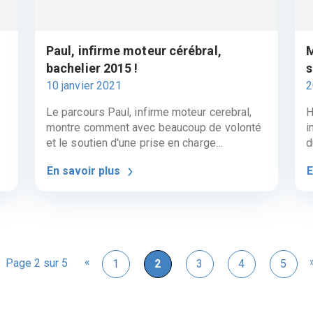
Paul, infirme moteur cérébral,
M
bachelier 2015 !
s
10 janvier 2021
2
Le parcours Paul, infirme moteur cerebral,
H
montre comment avec beaucoup de volonté
i
et le soutien d'une prise en charge
d
thérapeutique précoce, on peut dépasser le
s
En savoir plus
E
diagnostic initial du handicap.
i
ns
f
t
.
d
l
e
«
Page 2 sur 5
1
2
3
4
5
a
d
c
h