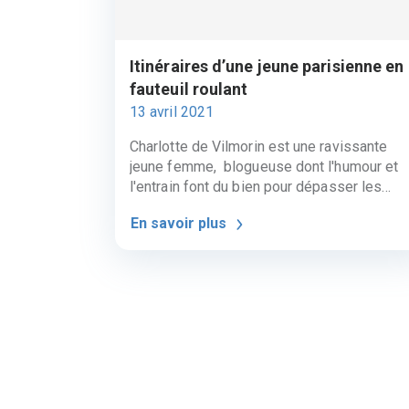
Itinéraires d’une jeune parisienne en
fauteuil roulant
13 avril 2021
Charlotte de Vilmorin est une ravissante
jeune femme, blogueuse dont l'humour et
l'entrain font du bien pour dépasser les
galères du handicap. Elle est aussi
En savoir plus
entrepreneur, elle est la co-fondatrice de la
start-up française Wheeliz, spécialisée da
la location entre particuliers de voitures
adaptées aux personnes en fauteuil roulant