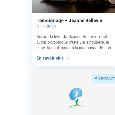
Témoignage – Jeanne Bellevin
9 juin 2021
Sortie du livre de Jeanne Bellevin. récit
autobiographique d'une vie singulière, le
choc, la souffrance à la naissance de son
enfant, handicapé. Le retour à la vie par des
En savoir plus
chemins douloureux et la redécouverte de l
beauté de la vie et la possibilité d'accepter
le handicap dans notre vie pour la rendre
épanouie et choisie. Merci à nos
À découvrir
thérapeutes de RamDam qui lui offrirent leu
secours et leur soutien amical.
https://www.facebook.com/madamevotree
fantestmolle