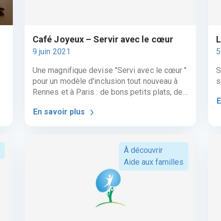
Café Joyeux – Servir avec le cœur
L
9 juin 2021
5
Une magnifique devise "Servi avec le cœur "
S
pour un modèle d'inclusion tout nouveau à
s
Rennes et à Paris : de bons petits plats, de
E
délicieux cafés et des clients pressés et
En savoir plus
a
subjugués par le service assuré par une
vingtaine d'employés, souffrant de troubles
mentaux ou cognitifs. Les bénéfices de ces
cafés hors normes sont reversés au profit
À découvrir
r
d'autres actions caritatives. Tel est le joyeux
Aide aux familles
défi de la Fondation Emeraude Solidaire et
n
de ses Cafés Joyeux. A Découvrir sur
http://joyeux.fr/