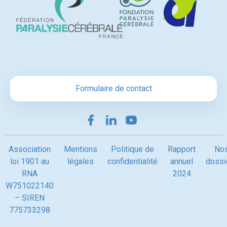
Formulaire de contact
Association
Mentions
Politique de
Rapport
No
loi 1901 au
légales
confidentialité
annuel
dossi
RNA
2024
W751022140
– SIREN
775733298