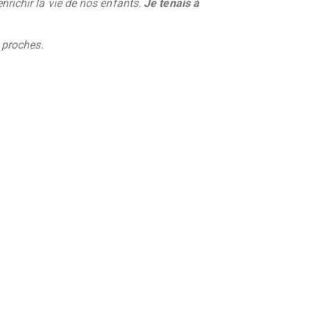
enrichir la vie de nos enfants.
Je tenais à
s proches.