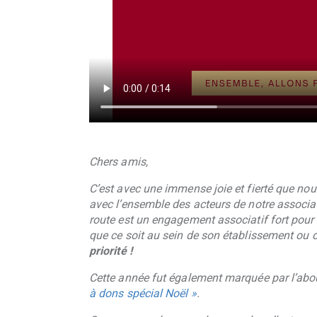
Chers amis,
C’est avec une immense joie et fierté que no
avec l’ensemble des acteurs de notre associat
route est un engagement associatif fort pour
que ce soit au sein de son établissement ou d
priorité !
Cette année fut également marquée par l’abou
à dons spécial Noël »
.