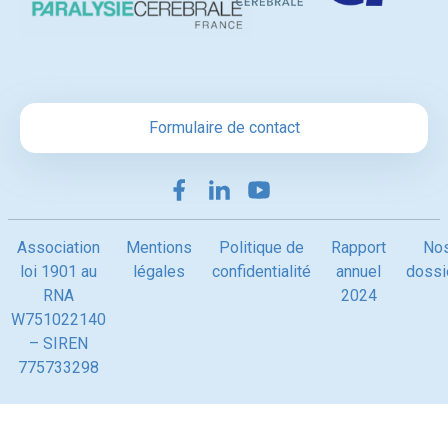
Formulaire de contact
Association
Mentions
Politique de
Rapport
No
loi 1901 au
légales
confidentialité
annuel
dossi
RNA
2024
W751022140
– SIREN
775733298