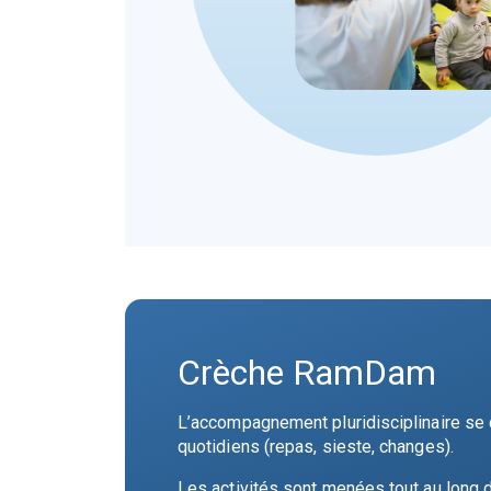
Crèche RamDam
L’accompagnement pluridisciplinaire se d
quotidiens (repas, sieste, changes).
Les activités sont menées tout au long 