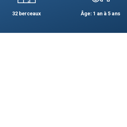
32
berceaux
Âge: 1 an à 5 ans