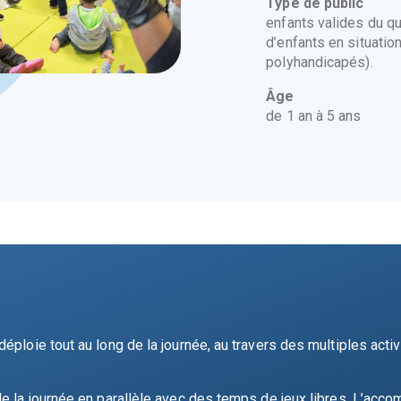
Type de public
enfants valides du qu
d’enfants en situatio
polyhandicapés).
Âge
de 1 an à 5 ans
éploie tout au long de la journée, au travers des multiples act
de la journée en parallèle avec des temps de jeux libres. L’acc