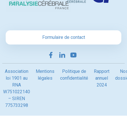
Formulaire de contact
Association
Mentions
Politique de
Rapport
No
loi 1901 au
légales
confidentialité
annuel
dossi
RNA
2024
W751022140
– SIREN
775733298