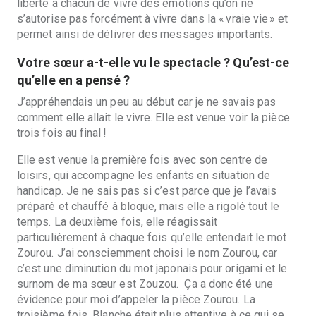
liberté à chacun de vivre des émotions qu’on ne
s’autorise pas forcément à vivre dans la « vraie vie » et
permet ainsi de délivrer des messages importants.
Votre sœur a-t-elle vu le spectacle ? Qu’est-ce
qu’elle en a pensé
?
J’
appr
éhendais un peu au début car je ne savais pas
comment elle allait le vivre. Elle est venue voir la pi
è
ce
trois fois au final !
Elle est venue la premi
è
re fois avec son centre de
loisirs, qui accompagne les enfants en situation de
handicap. Je ne sais pas si c’est parce que je l’avais
préparé et chauffé à bloque, mais elle a rigolé tout le
temps. La deuxi
è
me fois, elle réagissait
particuli
è
rement à chaque fois qu’elle entendait le mot
Zourou. J’ai consciemment choisi le nom Zourou, car
c’est une diminution du mot japonais pour origami et le
surnom de ma sœur est Zouzou. Ça a donc été une
évidence pour moi d’appeler la pièce Zourou. La
troisi
è
me fois, Blanche était plus attentive à ce qui se